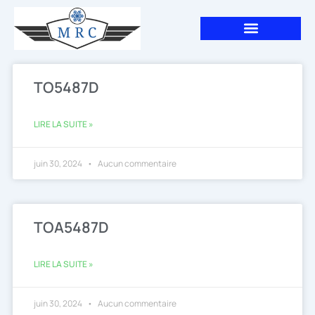
Aller
au
contenu
TO5487D
LIRE LA SUITE »
juin 30, 2024
Aucun commentaire
TOA5487D
LIRE LA SUITE »
juin 30, 2024
Aucun commentaire