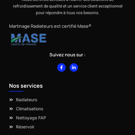
refroidissement de qualité et un service client exceptionnel
pour répondre à tous vos besoins.
Martinage Radiateurs est certifié Mase®
Suivez nous sur :
F
L
a
i
c
n
e
k
b
e
Nos services
o
d
o
i
k
n
-
-
Radiateurs
f
i
n
Climatisations
Nettoyage FAP
Réservoir