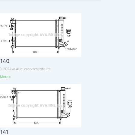
2140
30, 2024
Aucun commentaire
More »
141