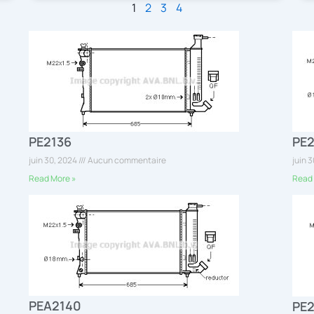
1
2
3
4
PE2136
PE
juin 30, 2024
Aucun commentaire
juin 
Read More »
Read 
PEA2140
PE2