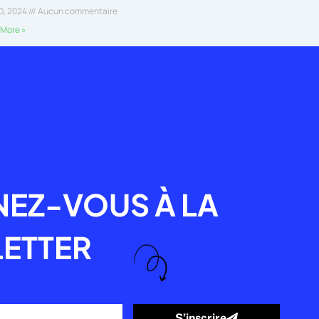
30, 2024
Aucun commentaire
More »
R
EZ-VOUS À LA
ETTER
S’inscrire