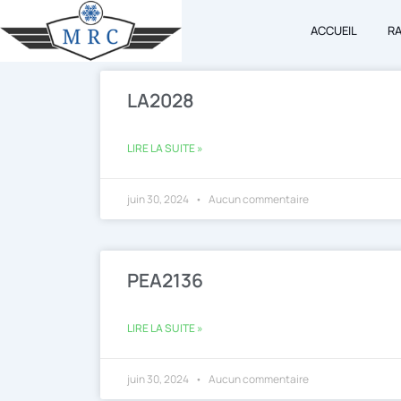
Aller
ACCUEIL
R
au
contenu
LA2028
LIRE LA SUITE »
juin 30, 2024
Aucun commentaire
PEA2136
LIRE LA SUITE »
juin 30, 2024
Aucun commentaire