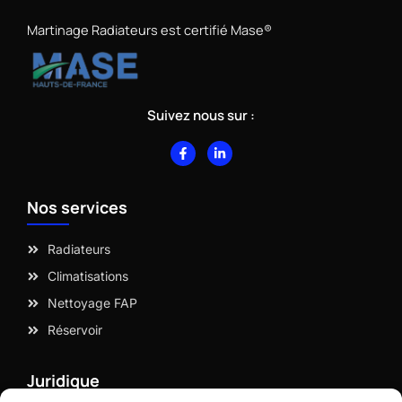
Martinage Radiateurs est certifié Mase®
Suivez nous sur :
F
L
a
i
c
n
e
k
b
e
Nos services
o
d
o
i
k
n
-
-
Radiateurs
f
i
n
Climatisations
Nettoyage FAP
Réservoir
Juridique