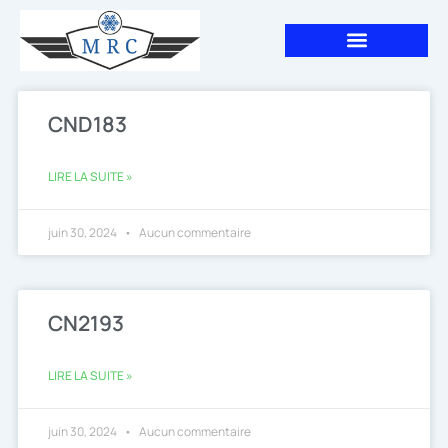
Aller
au
contenu
CND183
LIRE LA SUITE »
juin 30, 2024
Aucun commentaire
CN2193
LIRE LA SUITE »
juin 30, 2024
Aucun commentaire