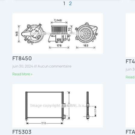
1
2
FT8450
FT
juin 30, 2024
Aucun commentaire
juin 
Read More »
Read 
FT5303
FT