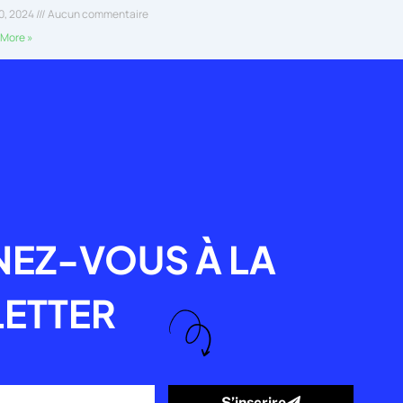
30, 2024
Aucun commentaire
More »
R
EZ-VOUS À LA
ETTER
S’inscrire