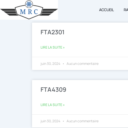
Aller
ACCUEIL
R
au
contenu
FTA2301
LIRE LA SUITE »
juin 30, 2024
Aucun commentaire
FTA4309
LIRE LA SUITE »
juin 30, 2024
Aucun commentaire