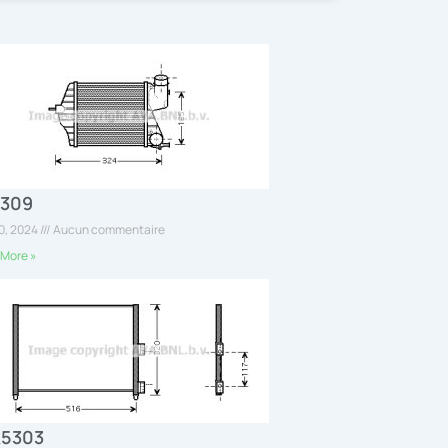
4309
30, 2024
Aucun commentaire
More »
A5303