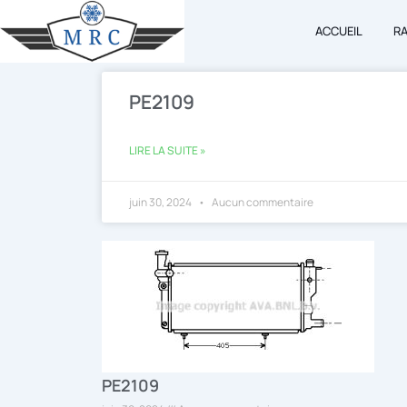
Aller
ACCUEIL
R
au
contenu
PE2109
LIRE LA SUITE »
juin 30, 2024
Aucun commentaire
PE2109