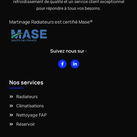
refroidissement de qualité et un service client exceptionnel
pour répondre à tous vos besoins.
Martinage Radiateurs est certifié Mase®
Suivez nous sur :
F
L
a
i
c
n
e
k
b
e
Nos services
o
d
o
i
k
n
-
-
Radiateurs
f
i
n
Climatisations
Nettoyage FAP
Réservoir