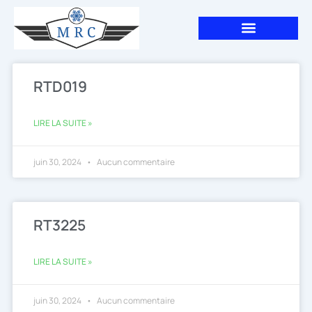
Aller
au
contenu
RTD019
LIRE LA SUITE »
juin 30, 2024
Aucun commentaire
RT3225
LIRE LA SUITE »
juin 30, 2024
Aucun commentaire