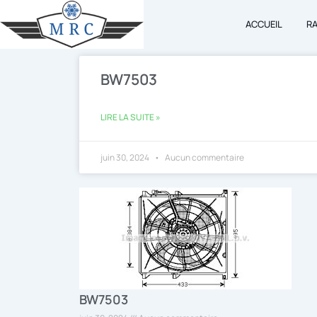
Aller
ACCUEIL
R
au
contenu
BW7503
LIRE LA SUITE »
juin 30, 2024
Aucun commentaire
BW7503