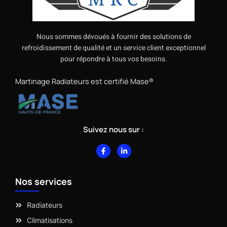
Nous sommes dévoués à fournir des solutions de
refroidissement de qualité et un service client exceptionnel
pour répondre à tous vos besoins.
Martinage Radiateurs est certifié Mase®
Suivez nous sur :
F
L
a
i
c
n
e
k
b
e
Nos services
o
d
o
i
k
n
-
-
Radiateurs
f
i
n
Climatisations