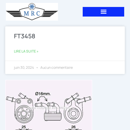
Aller
au
contenu
FT3458
LIRE LA SUITE »
juin 30, 2024
Aucun commentaire