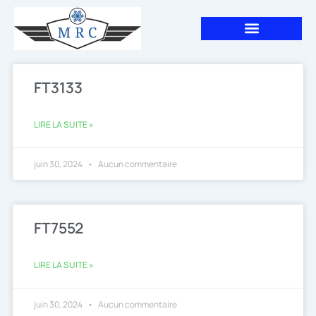
Aller
au
contenu
FT3133
LIRE LA SUITE »
juin 30, 2024
Aucun commentaire
FT7552
LIRE LA SUITE »
juin 30, 2024
Aucun commentaire