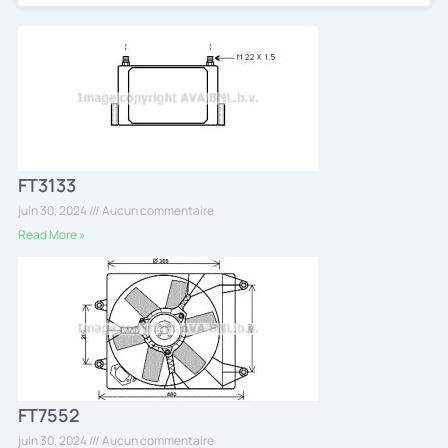
FT3133
juin 30, 2024
Aucun commentaire
Read More »
FT7552
juin 30, 2024
Aucun commentaire