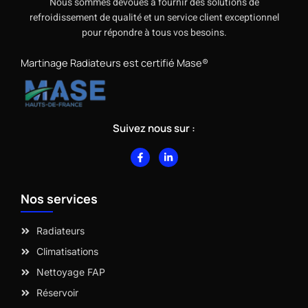
Nous sommes dévoués à fournir des solutions de
refroidissement de qualité et un service client exceptionnel
pour répondre à tous vos besoins.
Martinage Radiateurs est certifié Mase®
Suivez nous sur :
F
L
a
i
c
n
e
k
b
e
Nos services
o
d
o
i
k
n
-
-
Radiateurs
f
i
n
Climatisations
Nettoyage FAP
Réservoir