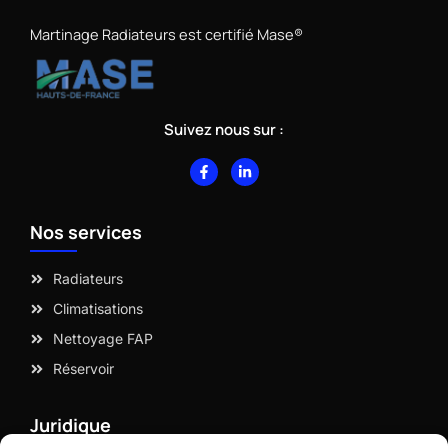
Martinage Radiateurs est certifié Mase®
Suivez nous sur :
F
L
a
i
c
n
e
k
b
e
Nos services
o
d
o
i
k
n
-
-
Radiateurs
f
i
n
Climatisations
Nettoyage FAP
Réservoir
Juridique