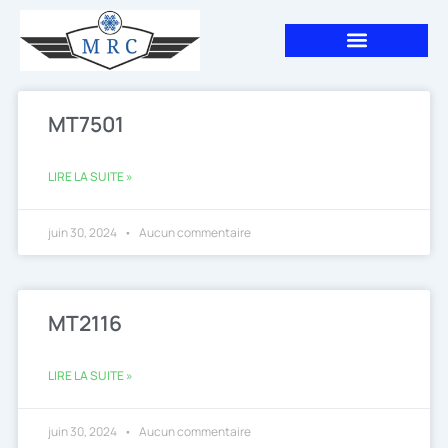
Aller
au
contenu
MT7501
LIRE LA SUITE »
juin 30, 2024
Aucun commentaire
MT2116
LIRE LA SUITE »
juin 30, 2024
Aucun commentaire