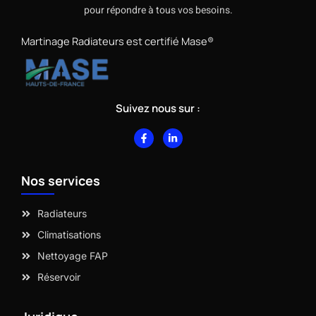
pour répondre à tous vos besoins.
Martinage Radiateurs est certifié Mase®
Suivez nous sur :
F
L
a
i
c
n
e
k
b
e
Nos services
o
d
o
i
k
n
-
-
Radiateurs
f
i
n
Climatisations
Nettoyage FAP
Réservoir