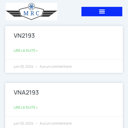
Aller
au
contenu
VN2193
LIRE LA SUITE »
juin 30, 2024
Aucun commentaire
VNA2193
LIRE LA SUITE »
juin 30, 2024
Aucun commentaire