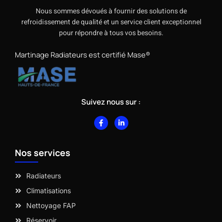
Nous sommes dévoués à fournir des solutions de
refroidissement de qualité et un service client exceptionnel
pour répondre à tous vos besoins.
Martinage Radiateurs est certifié Mase®
Suivez nous sur :
F
L
a
i
c
n
e
k
b
e
Nos services
o
d
o
i
k
n
-
-
Radiateurs
f
i
n
Climatisations
Nettoyage FAP
Réservoir