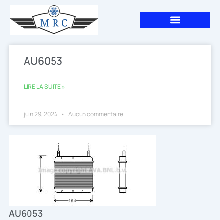
Aller
au
contenu
AU6053
LIRE LA SUITE »
juin 29, 2024
Aucun commentaire
AU6053