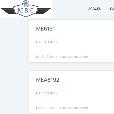
Aller
ACCUEIL
R
au
contenu
ME6191
LIRE LA SUITE »
juin 30, 2024
Aucun commentaire
MEA6192
LIRE LA SUITE »
juin 30, 2024
Aucun commentaire