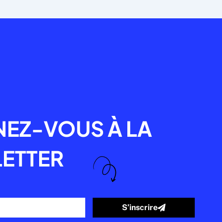
R
EZ-VOUS À LA
ETTER
S’inscrire