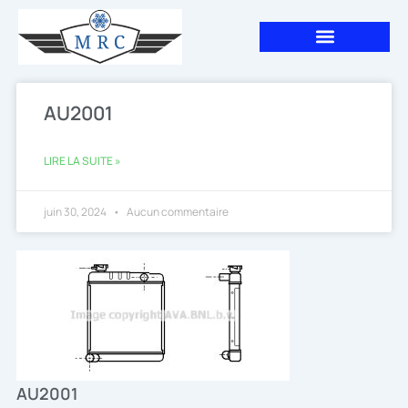
Aller
au
contenu
AU2001
LIRE LA SUITE »
juin 30, 2024
Aucun commentaire
AU2001