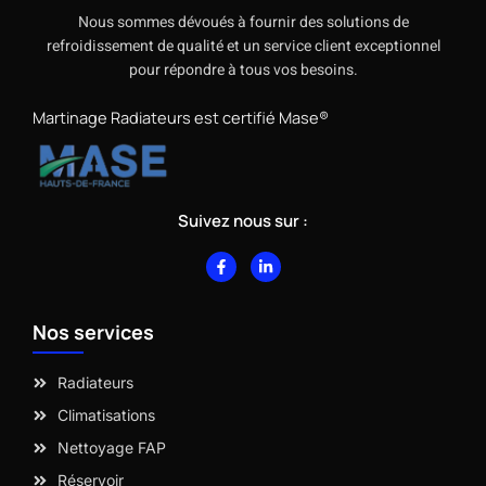
Nous sommes dévoués à fournir des solutions de
refroidissement de qualité et un service client exceptionnel
pour répondre à tous vos besoins.
Martinage Radiateurs est certifié Mase®
Suivez nous sur :
F
L
a
i
c
n
e
k
b
e
Nos services
o
d
o
i
k
n
-
-
Radiateurs
f
i
n
Climatisations
Nettoyage FAP
Réservoir