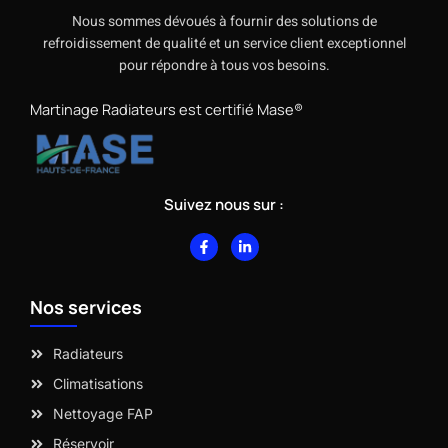
Nous sommes dévoués à fournir des solutions de
refroidissement de qualité et un service client exceptionnel
pour répondre à tous vos besoins.
Martinage Radiateurs est certifié Mase®
Suivez nous sur :
F
L
a
i
c
n
e
k
b
e
Nos services
o
d
o
i
k
n
-
-
Radiateurs
f
i
n
Climatisations
Nettoyage FAP
Réservoir