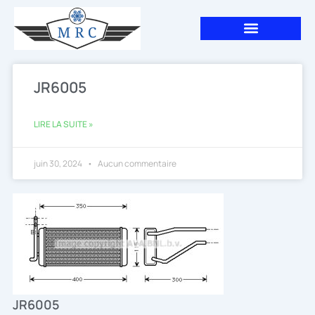
Aller
au
contenu
JR6005
LIRE LA SUITE »
juin 30, 2024
Aucun commentaire
JR6005