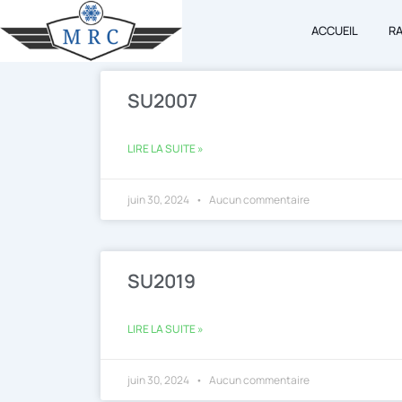
Aller
ACCUEIL
R
au
contenu
SU2007
LIRE LA SUITE »
juin 30, 2024
Aucun commentaire
SU2019
LIRE LA SUITE »
juin 30, 2024
Aucun commentaire