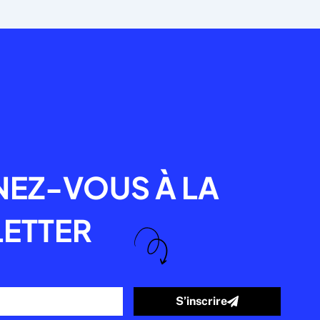
R
EZ-VOUS À LA
ETTER
S’inscrire