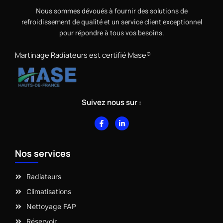
Nous sommes dévoués à fournir des solutions de
refroidissement de qualité et un service client exceptionnel
pour répondre à tous vos besoins.
Martinage Radiateurs est certifié Mase®
Suivez nous sur :
F
L
a
i
c
n
e
k
b
e
Nos services
o
d
o
i
k
n
-
-
Radiateurs
f
i
n
Climatisations
Nettoyage FAP
Réservoir