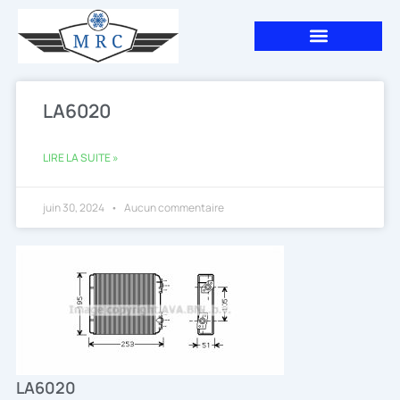
Aller
au
contenu
LA6020
LIRE LA SUITE »
juin 30, 2024
Aucun commentaire
LA6020