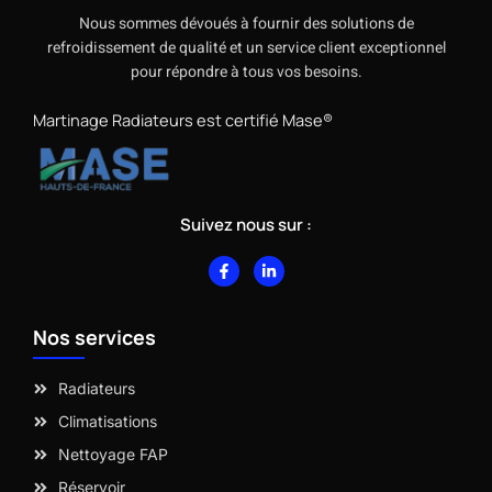
Nous sommes dévoués à fournir des solutions de
refroidissement de qualité et un service client exceptionnel
pour répondre à tous vos besoins.
Martinage Radiateurs est certifié Mase®
Suivez nous sur :
F
L
a
i
c
n
e
k
b
e
Nos services
o
d
o
i
k
n
-
-
Radiateurs
f
i
n
Climatisations
Nettoyage FAP
Réservoir