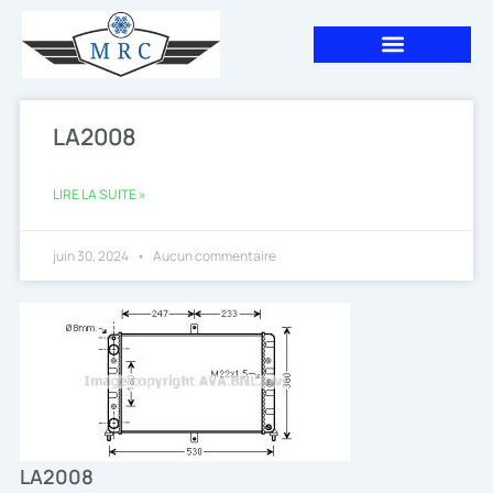
Aller
au
contenu
LA2008
LIRE LA SUITE »
juin 30, 2024
Aucun commentaire
LA2008