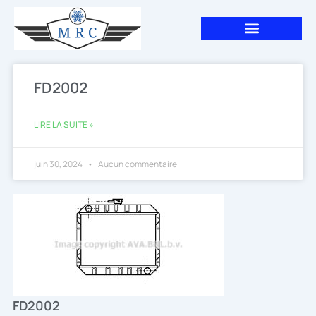
Aller
au
contenu
FD2002
LIRE LA SUITE »
juin 30, 2024
Aucun commentaire
FD2002