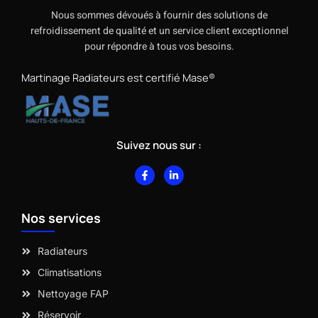
Nous sommes dévoués à fournir des solutions de
refroidissement de qualité et un service client exceptionnel
pour répondre à tous vos besoins.
Martinage Radiateurs est certifié Mase®
Suivez nous sur :
F
L
a
i
c
n
e
k
b
e
Nos services
o
d
o
i
k
n
-
-
Radiateurs
f
i
n
Climatisations
Nettoyage FAP
Réservoir