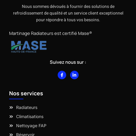
Nous sommes dévoués à fournir des solutions de
refroidissement de qualité et un service client exceptionnel
pour répondre à tous vos besoins.
Martinage Radiateurs est certifié Mase®
Suivez nous sur :
F
L
a
i
c
n
e
k
b
e
Nos services
o
d
o
i
k
n
-
-
Radiateurs
f
i
n
Climatisations
Nettoyage FAP
Réservoir