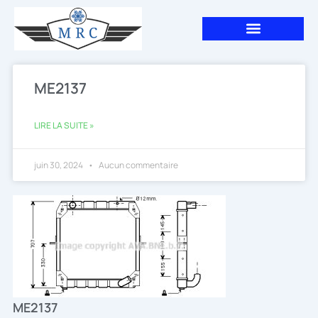
Aller
au
contenu
ME2137
LIRE LA SUITE »
juin 30, 2024
Aucun commentaire
ME2137