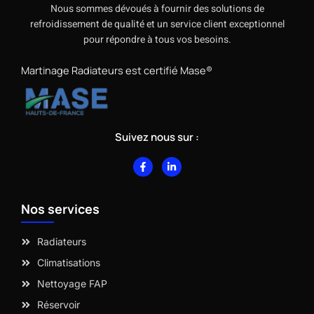
Nous sommes dévoués à fournir des solutions de
refroidissement de qualité et un service client exceptionnel
pour répondre à tous vos besoins.
Martinage Radiateurs est certifié Mase®
Suivez nous sur :
F
L
a
i
c
n
e
k
b
e
Nos services
o
d
o
i
k
n
-
-
Radiateurs
f
i
n
Climatisations
Nettoyage FAP
Réservoir