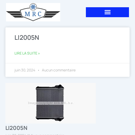
Aller
au
contenu
LI2005N
LIRE LA SUITE »
juin 30, 2024
Aucun commentaire
LI2005N