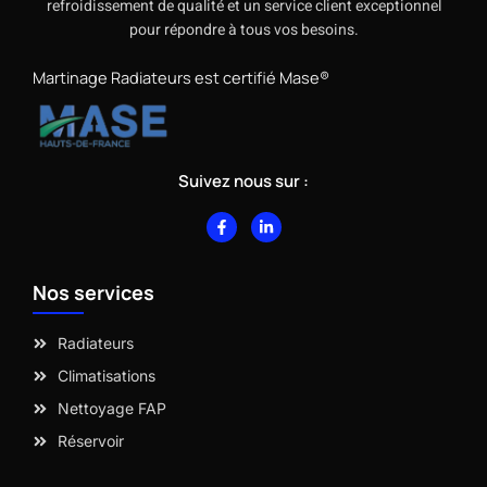
refroidissement de qualité et un service client exceptionnel
pour répondre à tous vos besoins.
Martinage Radiateurs est certifié Mase®
Suivez nous sur :
F
L
a
i
c
n
e
k
b
e
Nos services
o
d
o
i
k
n
-
-
Radiateurs
f
i
n
Climatisations
Nettoyage FAP
Réservoir