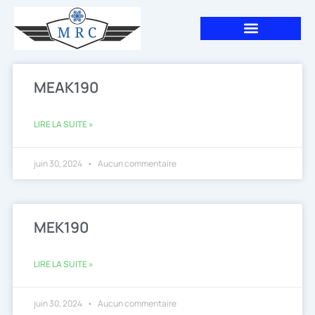
Aller
au
contenu
MEAK190
LIRE LA SUITE »
juin 30, 2024
Aucun commentaire
MEK190
LIRE LA SUITE »
juin 30, 2024
Aucun commentaire