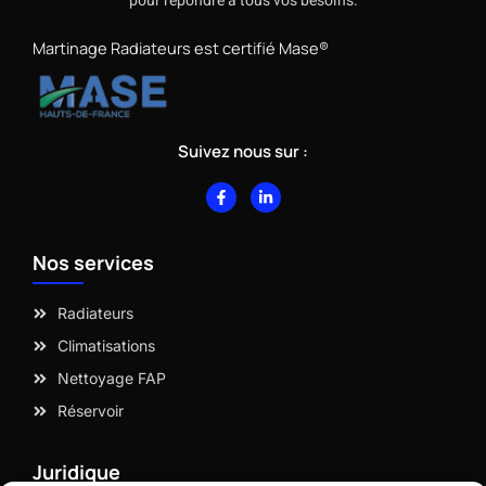
pour répondre à tous vos besoins.
Martinage Radiateurs est certifié Mase®
Suivez nous sur :
F
L
a
i
c
n
e
k
b
e
Nos services
o
d
o
i
k
n
-
-
Radiateurs
f
i
n
Climatisations
Nettoyage FAP
Réservoir
Juridique