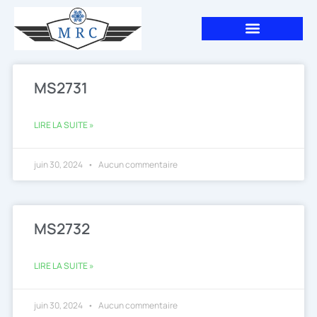
Aller
au
contenu
MS2731
LIRE LA SUITE »
juin 30, 2024
Aucun commentaire
MS2732
LIRE LA SUITE »
juin 30, 2024
Aucun commentaire