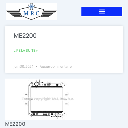
Aller
au
contenu
ME2200
LIRE LA SUITE »
juin 30, 2024
Aucun commentaire
ME2200