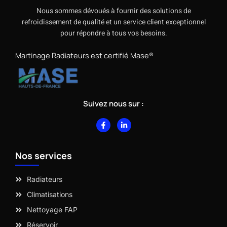
Nous sommes dévoués à fournir des solutions de
refroidissement de qualité et un service client exceptionnel
pour répondre à tous vos besoins.
Martinage Radiateurs est certifié Mase®
Suivez nous sur :
F
L
a
i
c
n
e
k
b
e
Nos services
o
d
o
i
k
n
-
-
Radiateurs
f
i
n
Climatisations
Nettoyage FAP
Réservoir