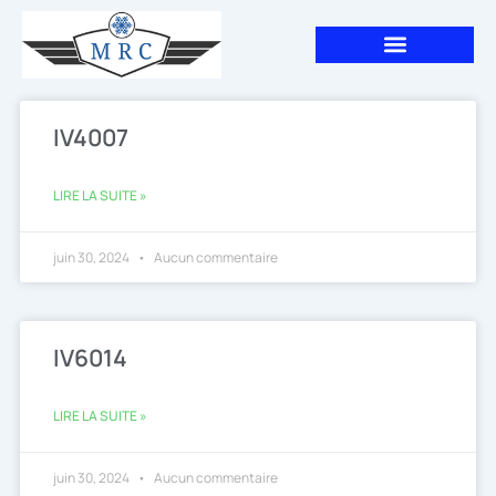
Aller
au
contenu
IV4007
LIRE LA SUITE »
juin 30, 2024
Aucun commentaire
IV6014
LIRE LA SUITE »
juin 30, 2024
Aucun commentaire