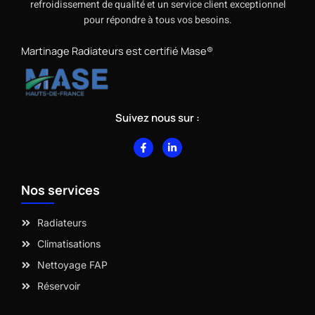
refroidissement de qualité et un service client exceptionnel
pour répondre à tous vos besoins.
Martinage Radiateurs est certifié Mase®
Suivez nous sur :
F
L
a
i
c
n
e
k
b
e
Nos services
o
d
o
i
k
n
-
-
Radiateurs
f
i
n
Climatisations
Nettoyage FAP
Réservoir