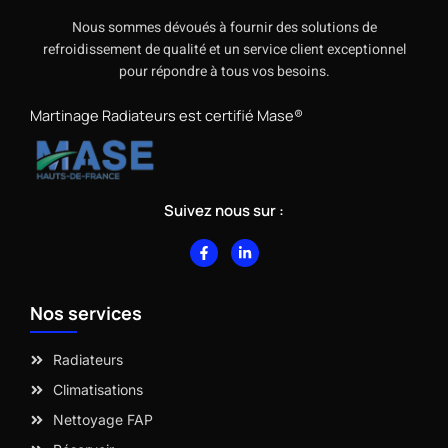
Nous sommes dévoués à fournir des solutions de
refroidissement de qualité et un service client exceptionnel
pour répondre à tous vos besoins.
Martinage Radiateurs est certifié Mase®
Suivez nous sur :
F
L
a
i
c
n
e
k
b
e
Nos services
o
d
o
i
k
n
-
-
Radiateurs
f
i
n
Climatisations
Nettoyage FAP