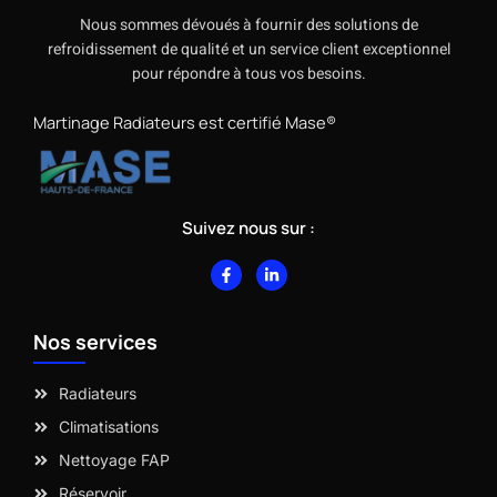
Nous sommes dévoués à fournir des solutions de
refroidissement de qualité et un service client exceptionnel
pour répondre à tous vos besoins.
Martinage Radiateurs est certifié Mase®
Suivez nous sur :
F
L
a
i
c
n
e
k
b
e
Nos services
o
d
o
i
k
n
-
-
Radiateurs
f
i
n
Climatisations
Nettoyage FAP
Réservoir