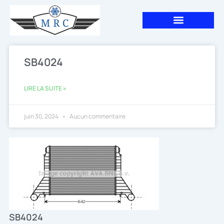
Aller
au
contenu
SB4024
LIRE LA SUITE »
juin 30, 2024
Aucun commentaire
SB4024