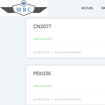
Aller
ACCUEIL
R
au
contenu
CN2077
LIRE LA SUITE »
juin 30, 2024
Aucun commentaire
PEK036
LIRE LA SUITE »
juin 30, 2024
Aucun commentaire