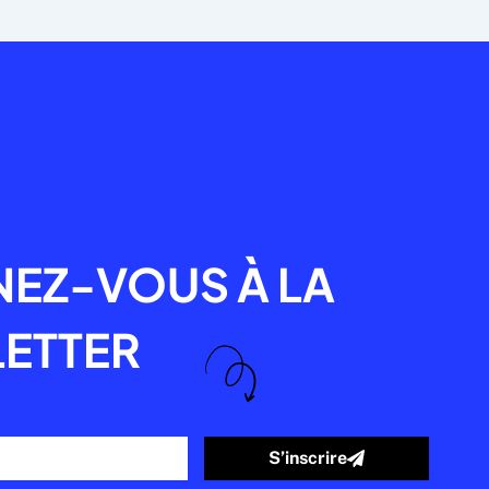
R
EZ-VOUS À LA
ETTER
S’inscrire