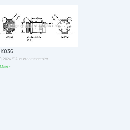
AK036
30, 2024
Aucun commentaire
More »