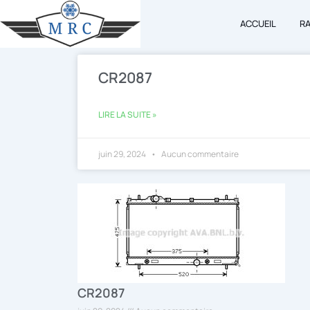
Aller
ACCUEIL
R
au
contenu
CR2087
LIRE LA SUITE »
juin 29, 2024
Aucun commentaire
CR2087