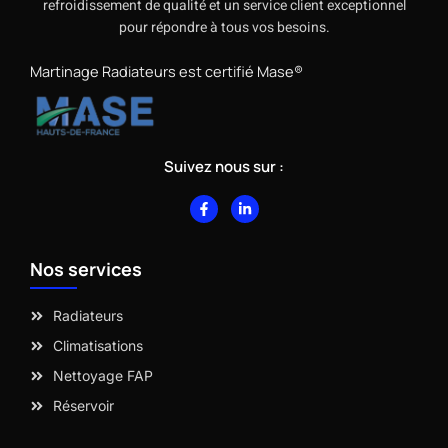
refroidissement de qualité et un service client exceptionnel
pour répondre à tous vos besoins.
Martinage Radiateurs est certifié Mase®
Suivez nous sur :
F
L
a
i
c
n
e
k
b
e
Nos services
o
d
o
i
k
n
-
-
Radiateurs
f
i
n
Climatisations
Nettoyage FAP
Réservoir