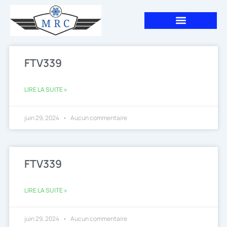
Aller
au
contenu
FTV339
LIRE LA SUITE »
juin 29, 2024
Aucun commentaire
FTV339
LIRE LA SUITE »
juin 29, 2024
Aucun commentaire