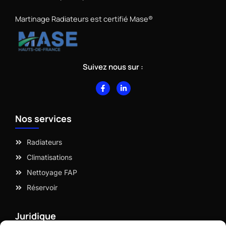
Martinage Radiateurs est certifié Mase®
Suivez nous sur :
F
L
a
i
c
n
e
k
b
e
Nos services
o
d
o
i
k
n
-
-
Radiateurs
f
i
n
Climatisations
Nettoyage FAP
Réservoir
Juridique