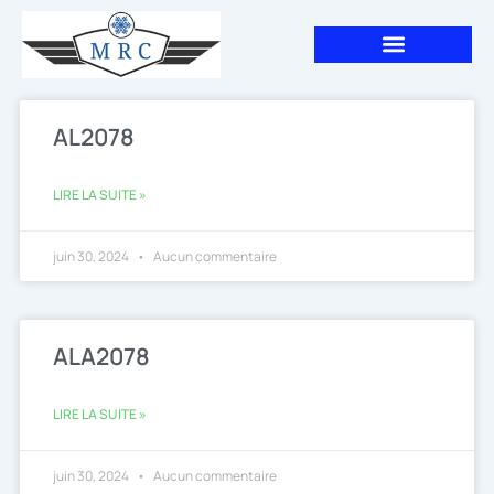
Aller
au
contenu
Page
Page
Page
AL2078
LIRE LA SUITE »
juin 30, 2024
Aucun commentaire
ALA2078
LIRE LA SUITE »
juin 30, 2024
Aucun commentaire