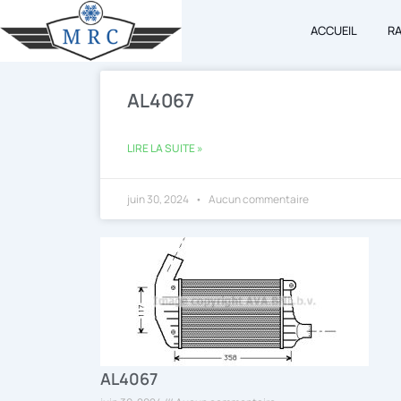
Aller
ACCUEIL
R
au
contenu
AL4067
LIRE LA SUITE »
juin 30, 2024
Aucun commentaire
AL4067