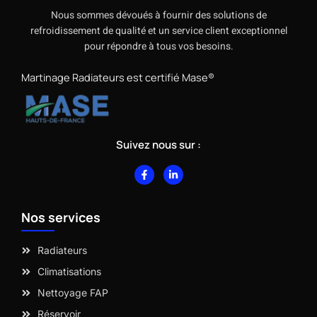
Nous sommes dévoués à fournir des solutions de
refroidissement de qualité et un service client exceptionnel
pour répondre à tous vos besoins.
Martinage Radiateurs est certifié Mase®
Suivez nous sur :
F
L
a
i
c
n
e
k
b
e
Nos services
o
d
o
i
k
n
-
-
Radiateurs
f
i
n
Climatisations
Nettoyage FAP
Réservoir