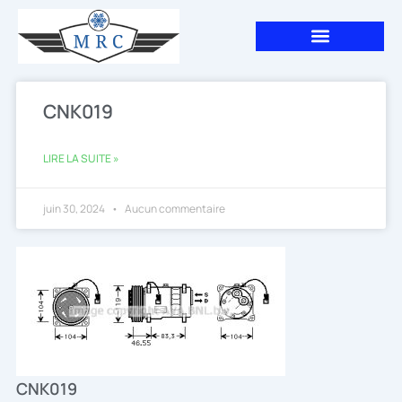
Aller
au
contenu
CNK019
LIRE LA SUITE »
juin 30, 2024
Aucun commentaire
CNK019