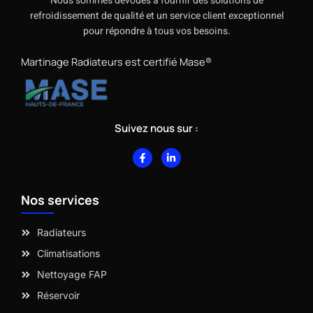
Nous sommes dévoués à fournir des solutions de
refroidissement de qualité et un service client exceptionnel
pour répondre à tous vos besoins.
Martinage Radiateurs est certifié Mase®
Suivez nous sur :
F
L
a
i
c
n
e
k
b
e
Nos services
o
d
o
i
k
n
-
-
Radiateurs
f
i
n
Climatisations
Nettoyage FAP
Réservoir