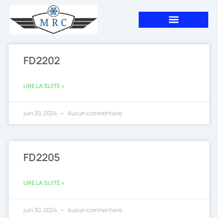
Aller
au
contenu
FD2202
LIRE LA SUITE »
juin 30, 2024
Aucun commentaire
FD2205
LIRE LA SUITE »
juin 30, 2024
Aucun commentaire