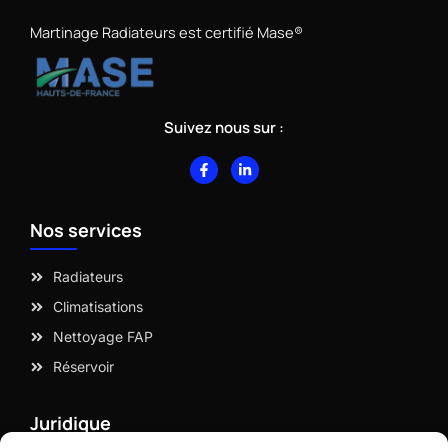
Martinage Radiateurs est certifié Mase®
Suivez nous sur :
F
L
a
i
c
n
e
k
b
e
Nos services
o
d
o
i
k
n
-
-
Radiateurs
f
i
n
Climatisations
Nettoyage FAP
Réservoir
Juridique