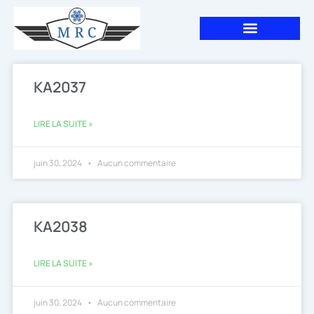
Aller
au
contenu
KA2037
LIRE LA SUITE »
juin 30, 2024
Aucun commentaire
KA2038
LIRE LA SUITE »
juin 30, 2024
Aucun commentaire