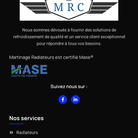
Nous sommes dévoués à fournir des solutions de
refroidissement de qualité et un service client exceptionnel
pour répondre à tous vos besoins.
Martinage Radiateurs est certifié Mase®
Suivez nous sur :
F
L
a
i
c
n
e
k
b
e
Nos services
o
d
o
i
k
n
-
-
Radiateurs
f
i