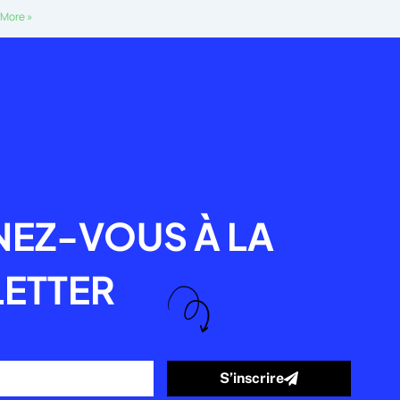
More »
R
EZ-VOUS À LA
ETTER
S’inscrire