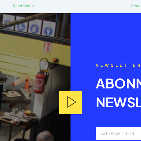
Read More »
Read 
NEWSLETTE
ABONN
NEWSL
Adresse
email