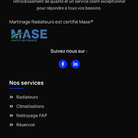
refroidissement de qualité et un service client exceptionnel
pour répondre à tous vos besoins.
Martinage Radiateurs est certifié Mase®
Suivez nous sur :
F
L
a
i
c
n
e
k
b
e
Nos services
o
d
o
i
k
n
-
-
Radiateurs
f
i
n
Climatisations
Nettoyage FAP
Réservoir