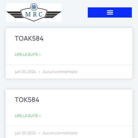
Aller
au
contenu
TOAK584
LIRE LA SUITE »
juin 30, 2024
Aucun commentaire
TOK584
LIRE LA SUITE »
juin 30, 2024
Aucun commentaire