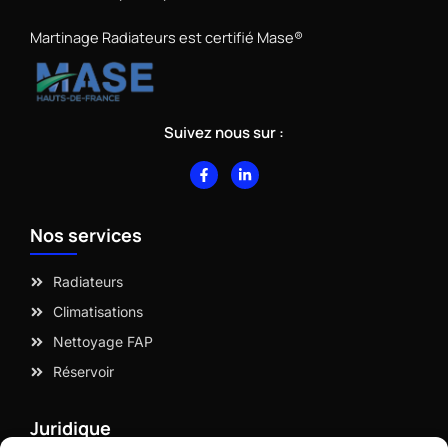
Martinage Radiateurs est certifié Mase®
Suivez nous sur :
F
L
a
i
c
n
e
k
b
e
Nos services
o
d
o
i
k
n
-
-
Radiateurs
f
i
n
Climatisations
Nettoyage FAP
Réservoir
Juridique