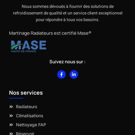
Nous sommes dévoués à fournir des solutions de
refroidissement de qualité et un service client exceptionnel
pour répondre à tous vos besoins.
Martinage Radiateurs est certifié Mase®
Suivez nous sur :
F
L
a
i
c
n
e
k
b
e
Nos services
o
d
o
i
k
n
-
-
Radiateurs
f
i
n
Climatisations
Nettoyage FAP
Réservoir