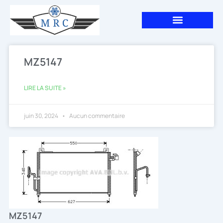
Aller
au
contenu
MZ5147
LIRE LA SUITE »
juin 30, 2024
Aucun commentaire
MZ5147