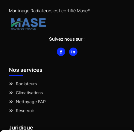
Martinage Radiateurs est certifié Mase®
Suivez nous sur :
F
L
a
i
c
n
e
k
b
e
Nos services
o
d
o
i
k
n
-
-
Radiateurs
f
i
n
Climatisations
Nettoyage FAP
Réservoir
Juridique