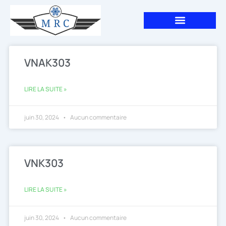
Aller
au
contenu
VNAK303
LIRE LA SUITE »
juin 30, 2024
Aucun commentaire
VNK303
LIRE LA SUITE »
juin 30, 2024
Aucun commentaire