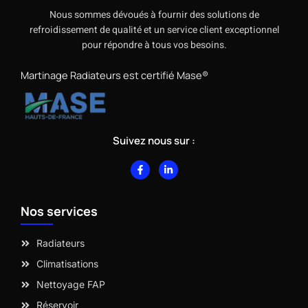
Nous sommes dévoués à fournir des solutions de
refroidissement de qualité et un service client exceptionnel
pour répondre à tous vos besoins.
Martinage Radiateurs est certifié Mase®
Suivez nous sur :
F
L
a
i
c
n
e
k
b
e
Nos services
o
d
o
i
k
n
-
-
Radiateurs
f
i
n
Climatisations
Nettoyage FAP
Réservoir