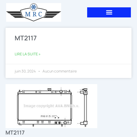
Aller
au
contenu
MT2117
LIRE LA SUITE »
juin 30, 2024
Aucun commentaire
MT2117