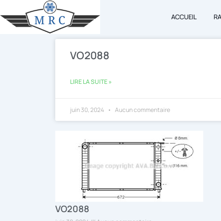
Aller
ACCUEIL
R
au
contenu
VO2088
LIRE LA SUITE »
juin 30, 2024
Aucun commentaire
VO2088