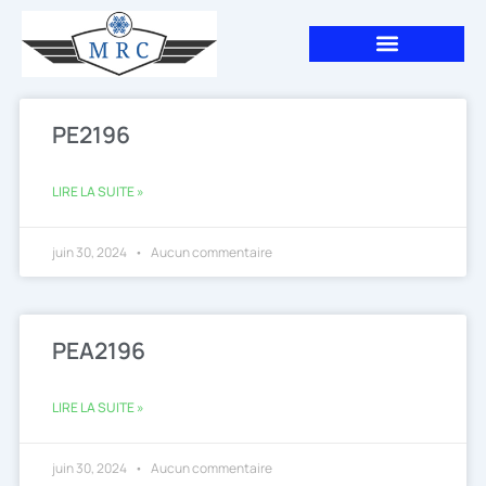
Aller
au
contenu
PE2196
LIRE LA SUITE »
juin 30, 2024
Aucun commentaire
PEA2196
LIRE LA SUITE »
juin 30, 2024
Aucun commentaire