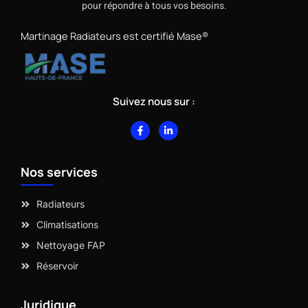
pour répondre à tous vos besoins.
Martinage Radiateurs est certifié Mase®
Suivez nous sur :
F
L
a
i
c
n
e
k
b
e
Nos services
o
d
o
i
k
n
-
-
Radiateurs
f
i
n
Climatisations
Nettoyage FAP
Réservoir
Juridique