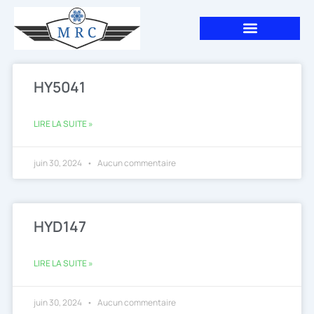
Aller
au
contenu
HY5041
LIRE LA SUITE »
juin 30, 2024
Aucun commentaire
HYD147
LIRE LA SUITE »
juin 30, 2024
Aucun commentaire