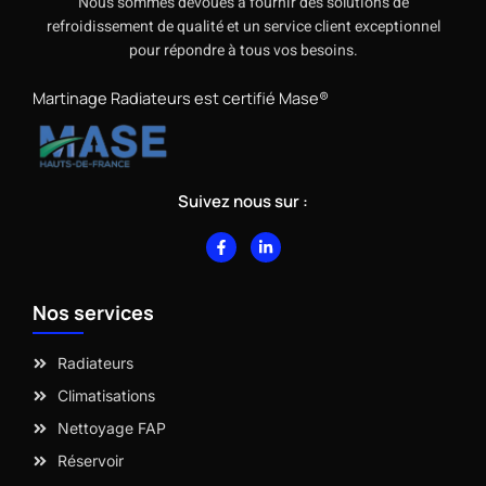
Nous sommes dévoués à fournir des solutions de
refroidissement de qualité et un service client exceptionnel
pour répondre à tous vos besoins.
Martinage Radiateurs est certifié Mase®
Suivez nous sur :
F
L
a
i
c
n
e
k
b
e
Nos services
o
d
o
i
k
n
-
-
Radiateurs
f
i
n
Climatisations
Nettoyage FAP
Réservoir