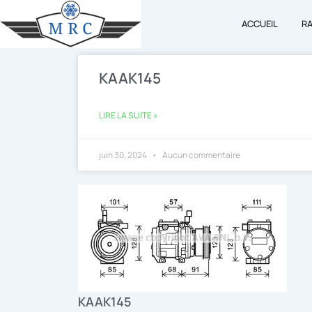
Aller
ACCUEIL
R
au
contenu
KAAK145
LIRE LA SUITE »
juin 30, 2024
Aucun commentaire
KAAK145