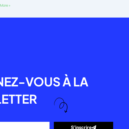
More »
R
EZ-VOUS À LA
ETTER
S’inscrire