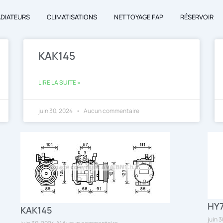
ADIATEURS
CLIMATISATIONS
NETTOYAGE FAP
RÉSERVOIR
KAK145
LIRE LA SUITE »
juin 30, 2024
Aucun commentaire
HY
KAK145
juin 