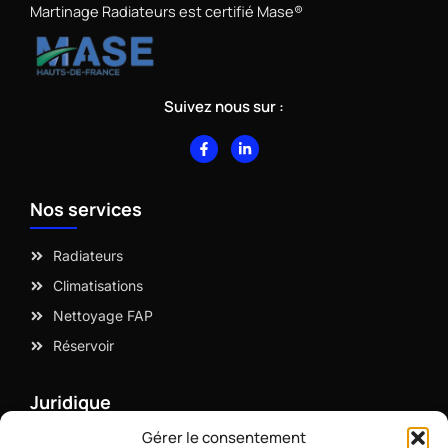
Martinage Radiateurs est certifié Mase®
Suivez nous sur :
F
L
a
i
c
n
e
k
b
e
Nos services
o
d
o
i
k
n
-
-
Radiateurs
f
i
n
Climatisations
Nettoyage FAP
Réservoir
Juridique
Gérer le consentement