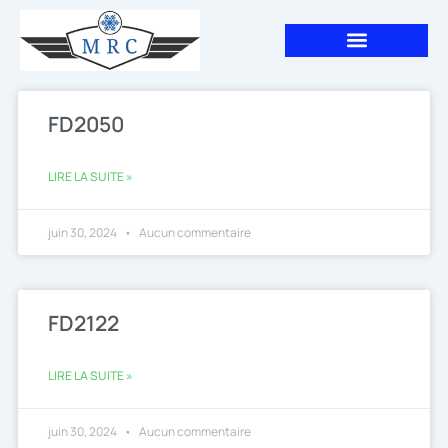
Aller
au
contenu
FD2050
LIRE LA SUITE »
juin 30, 2024
Aucun commentaire
FD2122
LIRE LA SUITE »
juin 30, 2024
Aucun commentaire