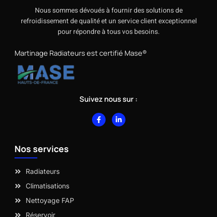
Nous sommes dévoués à fournir des solutions de
refroidissement de qualité et un service client exceptionnel
pour répondre à tous vos besoins.
Martinage Radiateurs est certifié Mase®
Suivez nous sur :
F
L
a
i
c
n
e
k
b
e
Nos services
o
d
o
i
k
n
-
-
Radiateurs
f
i
n
Climatisations
Nettoyage FAP
Réservoir