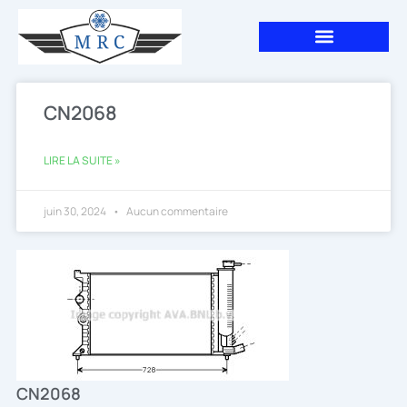
Aller
au
contenu
CN2068
LIRE LA SUITE »
juin 30, 2024
Aucun commentaire
CN2068