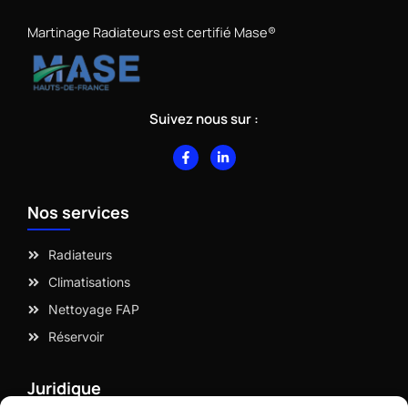
Martinage Radiateurs est certifié Mase®
Suivez nous sur :
F
L
a
i
c
n
e
k
b
e
Nos services
o
d
o
i
k
n
-
-
Radiateurs
f
i
n
Climatisations
Nettoyage FAP
Réservoir
Juridique