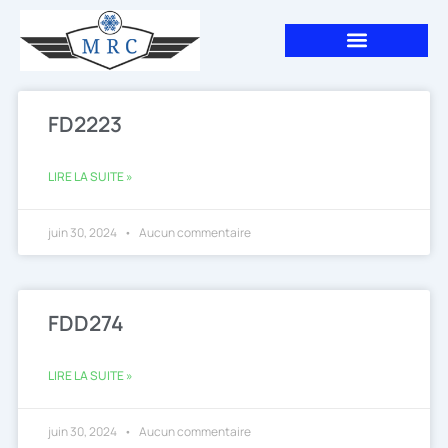
Aller
au
contenu
Page
Page
FD2223
LIRE LA SUITE »
juin 30, 2024
Aucun commentaire
FDD274
LIRE LA SUITE »
juin 30, 2024
Aucun commentaire