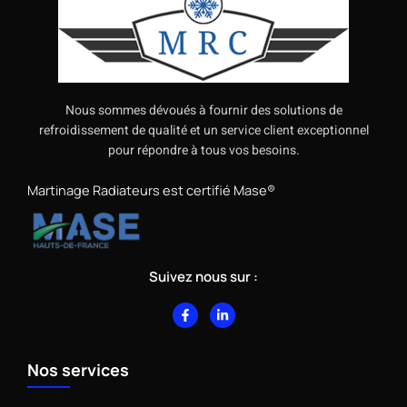
Nous sommes dévoués à fournir des solutions de
refroidissement de qualité et un service client exceptionnel
pour répondre à tous vos besoins.
Martinage Radiateurs est certifié Mase®
Suivez nous sur :
F
L
a
i
c
n
e
k
b
e
Nos services
o
d
o
i
k
n