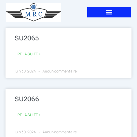
Aller
au
contenu
SU2065
LIRE LA SUITE »
juin 30, 2024
Aucun commentaire
SU2066
LIRE LA SUITE »
juin 30, 2024
Aucun commentaire